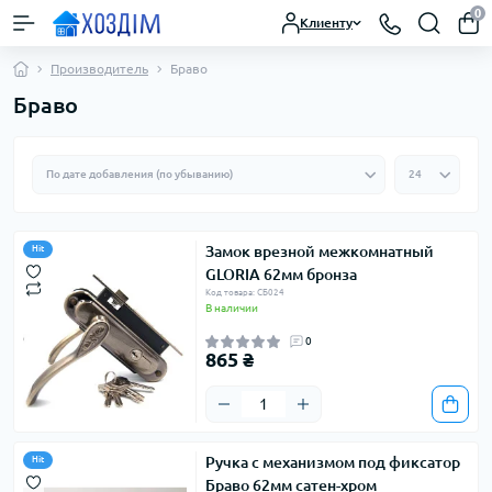
0
Клиенту
Производитель
Браво
Браво
Замок врезной межкомнатный
Hit
GLORIA 62мм бронза
Код товара: СБ024
В наличии
0
865 ₴
Ручка с механизмом под фиксатор
Hit
Браво 62мм сатен-хром