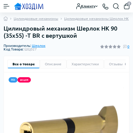
0
Клиенту
Цилиндровые механизмы
Цилиндровые механизмы Шерлок HK
Цилиндровый механизм Шерлок HK 90
(35х55) -Т BR с вертушкой
Производитель:
Шерлок
0
Код Товара:
ШЦ027
Все о товаре
Описание
Характеристики
Отзывы
0
Hit
акция