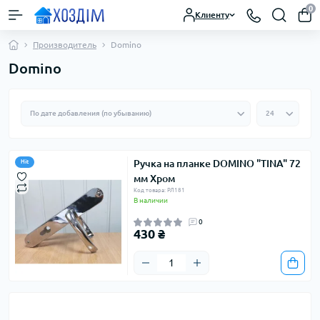
0
Клиенту
Производитель
Domino
Domino
Ручка на планке DOMINO "TINA" 72
Hit
мм Хром
Код товара: РЛ181
В наличии
0
430 ₴