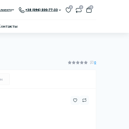
0
0
0
лиенту
+38 (096) 500-77-33
Контакты
0
ем