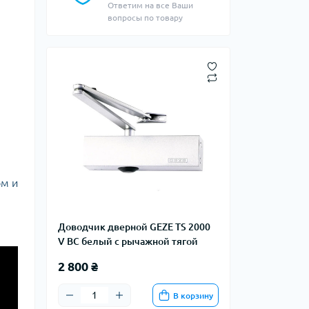
Ответим на все Ваши
вопросы по товару
ом и
Доводчик дверной GEZE TS 2000
V BC белый с рычажной тягой
2 800 ₴
В корзину