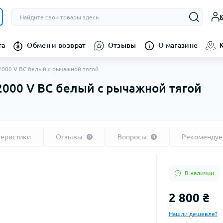
К
та
Обмен и возврат
Отзывы
О магазине
2000 V BC белый с рычажной тягой
2000 V BC белый с рычажной тягой
теристики
Отзывы
Вопросы
Рекоменду
0
0
В наличии
2 800 ₴
Нашли дешевле?