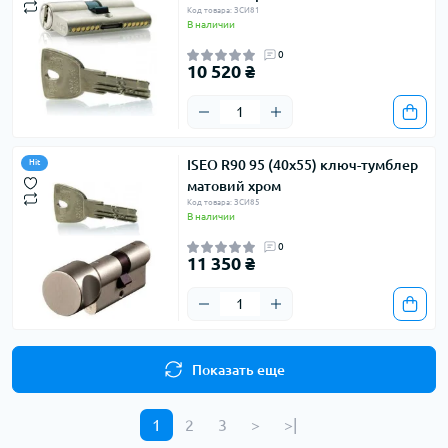
Код товара: ЗСИ81
В наличии
0
10 520 ₴
ISEO R90 95 (40х55) ключ-тумблер
Hit
матовий хром
Код товара: ЗСИ85
В наличии
0
11 350 ₴
Показать еще
1
2
3
>
>|