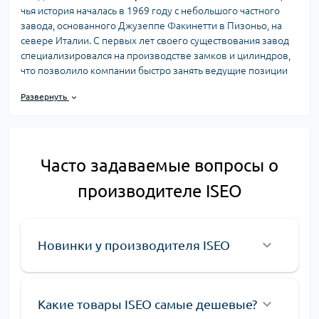
чья история началась в 1969 году с небольшого частного
завода, основанного Джузеппе Факинетти в Пизоньо, на
севере Италии. С первых лет своего существования завод
специализировался на производстве замков и цилиндров,
что позволило компании быстро занять ведущие позиции
на итальянском рынке. Сегодня ISEO признан
Развернуть
международным лидером в области дверной фурнитуры,
продолжая удерживать свои позиции в числе лучших
производителей замков и дверных механизмов в мире.
С момента основания, ISEO прошел путь от небольшого
Часто задаваемые вопросы о
локального предприятия до крупного международного
концерна с многочисленными подразделениями по всему
производителе ISEO
миру. Уже к концу 1990-х годов компания превратилась в
мощный холдинг, благодаря постоянному
совершенствованию технологий и стремлению к
Новинки у производителя ISEO
инновациям в производстве дверной фурнитуры. За более
чем 50 лет на рынке ISEO завоевал доверие и уважение как
потребителей, так и профессионалов отрасли.
Сегодня компания ISEO предлагает широкий ассортимент
Какие товары ISEO самые дешевые?
продукции, включая дверные замки, цилиндровые