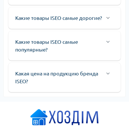
механизмы и другие виды фурнитуры, которые сочетают в
себе высокое качество, надежность и соответствие
Какие товары ISEO самые дорогие?
современным требованиям безопасности и комфорта.
Ассортимент продукции ISEO
Каталог продукции компании ISEO включает
Какие товары ISEO самые
разнообразные дверные механизмы, рассчитанные на
разные типы дверей и условия эксплуатации. Ассортимент
популярные?
продукции постоянно расширяется, чтобы соответствовать
ожиданиям и потребностям клиентов. Основные категории
продукции включают:
Какая цена на продукцию бренда
Дверные замки:
Надежные решения для входных и
ISEO?
межкомнатных дверей, разработанные с учетом
современных стандартов безопасности.
Цилиндровые механизмы
:
Разнообразные модели
цилиндров, подходящие для различных замков и
дверных конструкций.
Другая фурнитура:
Комплектующие и аксессуары,
которые обеспечивают надежность и долговечность
дверных систем.