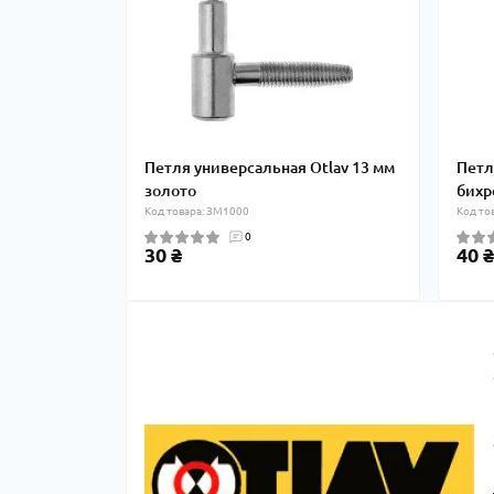
Петля универсальная Otlav 13 мм
Петл
золото
бихр
Код товара: ЗМ1000
Код то
0
30 ₴
40 ₴