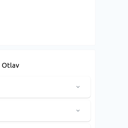
оторый стал символом передовой промышленной
компании не только производить изделия
ессы, снижая затраты и цены на продукцию.
ь Otlav
, которые подойдут для различных типов
бор для тех, кто ценит надежность,
 Otlav