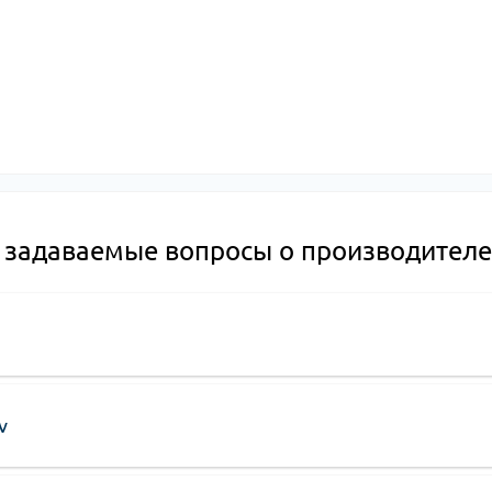
В 2007 году Otlav открыла новый офис в Санта-Лючии ди Пьяве, к
автоматизации. Использование современных технологий позволяет 
высочайшего качества, но и оптимизировать производственные проц
На сайте
HOZDIM
вы найдете разнообразные модели
дверных петел
дверей и оконных конструкций. Продукция Otlav — это идеальный вы
долговечность и инновационный подход.
 задаваемые вопросы о производителе
v