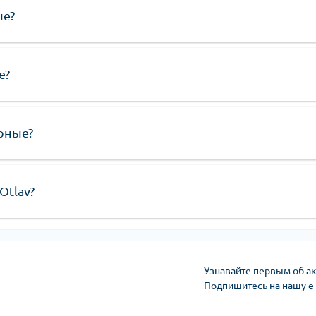
ые?
е?
рные?
Otlav?
Узнавайте первым об ак
Подпишитесь на нашу e
Условия соглашени