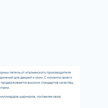
рных петель от итальянского производителя
инений для дверей и окон. С момента своего
 придерживается высоких стандартов качества,
нтами.
миллиардов шарниров, поставляя свою
ремлением к совершенству, что делает их