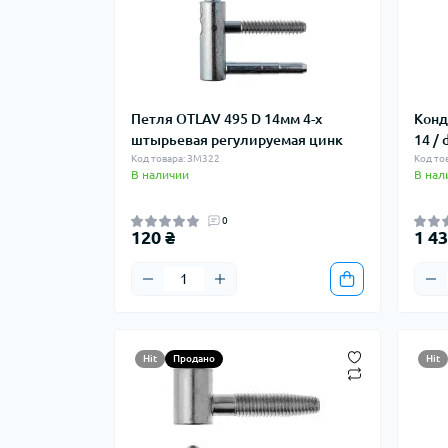
Петля OTLAV 495 D 14мм 4-х
Конд
штырьевая регулируемая цинк
14 /
Код товара: ЗМ322
Код то
В наличии
В нал
0
120 ₴
1 43
Hit
Продано
Hit