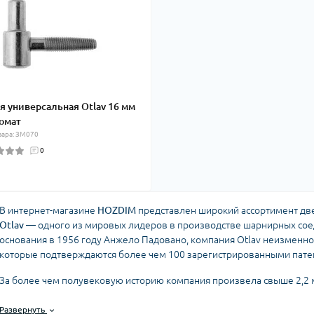
я универсальная Otlav 16 мм
омат
вара: ЗМ070
0
В интернет-магазине
HOZDIM
представлен широкий ассортимент две
Otlav
— одного из мировых лидеров в производстве шарнирных соед
основания в 1956 году Анжело Падовано, компания Otlav неизменно
которые подтверждаются более чем 100 зарегистрированными пате
За более чем полувековую историю компания произвела свыше 2,2 
продукцию в 80 стран мира. Otlav славится своими инновациями и ст
продукцию эталоном надежности и долговечности.
Развернуть