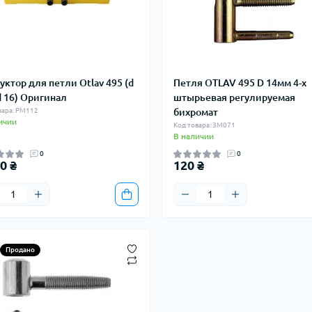
уктор для петли Otlav 495 (d
Петля OTLAV 495 D 14мм 4-х
 d 16) Оригинал
штырьевая регулируемая
вара: РМ112
бихромат
ичии
Код товара: ЗМ071
В наличии
0
0
0 ₴
120 ₴
Продано