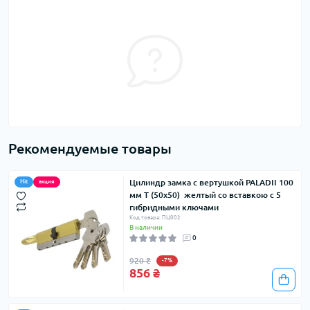
Рекомендуемые товары
Цилиндр замка с вертушкой PALADII 100
Hit
акция
мм Т (50x50) желтый со вставкою с 5
гибридными ключами
Код товара: ПЦ002
В наличии
0
920 ₴
-7%
856 ₴