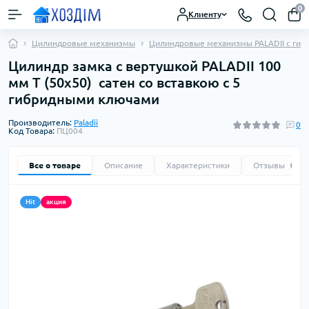
0
Клиенту
Цилиндровые механизмы
Цилиндровые механизмы PALADII с гиб
Цилиндр замка с вертушкой PALADII 100
мм Т (50x50) сатен со вставкою с 5
гибридными ключами
Производитель:
Paladii
0
Код Товара:
ПЦ004
Все о товаре
Описание
Характеристики
Отзывы
0
Hit
акция