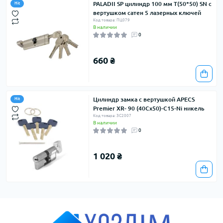
PALADII SP цилиндр 100 мм Т(50*50) SN с
Hit
вертушком сатен 5 лазерных ключей
Код товара: ПЦ079
В наличии
0
660 ₴
Цилиндр замка с вертушкой APECS
Hit
Premier XR- 90 (40Сх50)-C15-Ni никель
Код товара: ЗС2007
В наличии
0
1 020 ₴