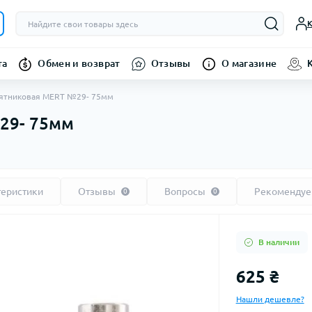
К
та
Обмен и возврат
Отзывы
О магазине
ятниковая MERT №29- 75мм
29- 75мм
теристики
Отзывы
Вопросы
Рекоменду
0
0
В наличии
625 ₴
Нашли дешевле?