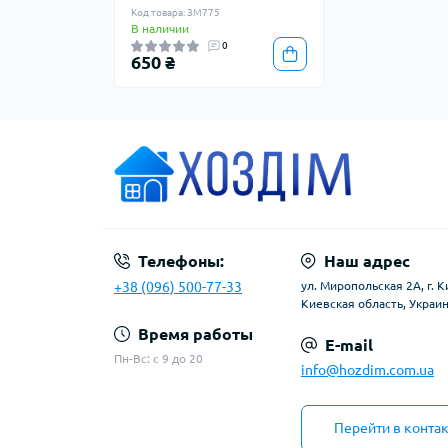
Код товара: ЗМ775
В наличии
0
650 ₴
Телефоны:
Наш адрес
+38 (096) 500-77-33
ул. Миропольская 2А, г. К
Киевская область, Украин
Время работы
E-mail
Пн-Вс: с 9 до 20
info@hozdim.com.ua
Перейти в конта