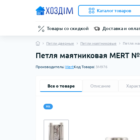
Каталог товаров
Товары со скидкой
Доставка и опла
Петли дверные
Петли маятниковые
Петля ма
Петля маятниковая MERT №
Производитель:
Mert
Код Товара:
ЗМ976
Все о товаре
Описание
Харак
Hit