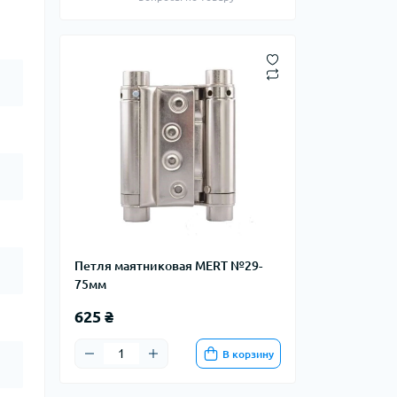
Петля маятниковая MERT №29-
75мм
625 ₴
В корзину