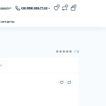
0
0
0
лиенту
+38 (096) 500-77-33
Контакты
0
ем