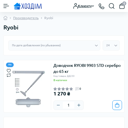
0
Клиенту
Производитель
Ryobi
Ryobi
Доводчик RYOBI 9903 STD серебро
Hit
до 65 кг
Код товара: ДД230
В наличии
0
1 270 ₴