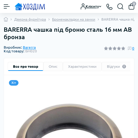
0
Клієнту
Дверна фурнітура
Броненакладки на замки
BARERRA чашка під 
BARERRA чашка під броню сталь 16 мм AB
бронза
Виробник:
Barerra
0
Код товару:
БМ020
Все про товар
Опис
Характеристики
Відгуки
0
Хіт