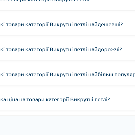
Доступн
якості.
Надійні
тривали
кі товари категорії Викрутні петлі найдешевші?
експлуат
Прости
спеціал
Естети
кі товари категорії Викрутні петлі найдорожчі?
петлі п
Вибираючи
слід врах
кі товари категорії Викрутні петлі найбільш популяр
забезпечит
петлі стан
зручність
ка ціна на товари категорії Викрутні петлі?