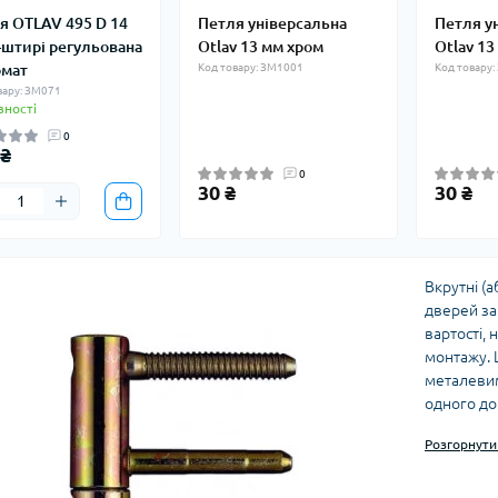
я OTLAV 495 D 14
Петля універсальна
Петля у
-штирі регульована
Otlav 13 мм хром
Otlav 13
омат
Код товару: ЗМ1001
Код товару
вару: ЗМ071
вності
0
 ₴
0
30 ₴
30 ₴
Вкрутні (а
дверей за
вартості, 
монтажу. Ц
металевим
одного до
Класи
Розгорнут
Класифіка