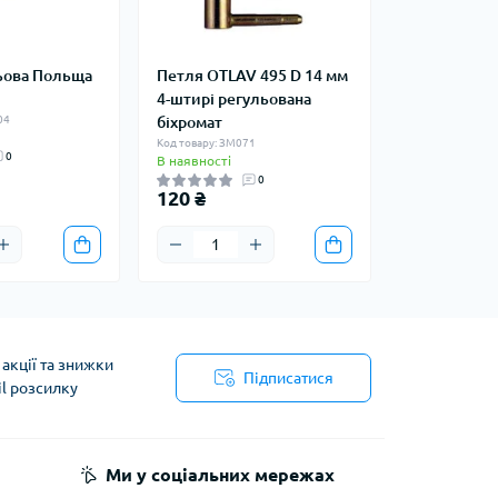
ьова Польща
Петля OTLAV 495 D 14 мм
4-штирі регульована
04
біхромат
Код товару: ЗМ071
0
В наявності
0
120 ₴
акції та знижки
Підписатися
il розсилку
Ми у соціальних мережах