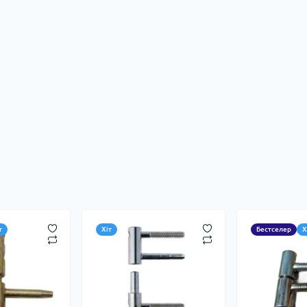
т
Хіт
Бестселер
Х