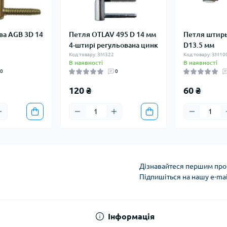
ва AGB 3D 14
Петля OTLAV 495 D 14 мм
Петля штир
4-штирі регульована цинк
D13.5 мм
Код товару: ЗМ322
Код товару: ЗМ10
В наявності
В наявності
0
0
120 ₴
60 ₴
Дізнавайтеся першим про 
Підпишіться на нашу e-ma
Умови угоди
Інформація