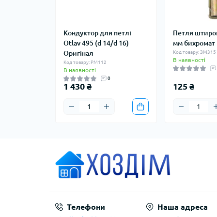
Кондуктор для петлі
Петля штиро
Otlav 495 (d 14/d 16)
мм бихромат
Оригінал
Код товару: ЗМ315
В наявності
Код товару: РМ112
В наявності
0
1 430 ₴
125 ₴
Телефони
Наша адреса