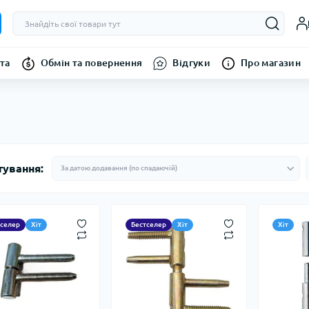
та
Обмін та повернення
Відгуки
Про магазин
тування:
тселер
Хіт
Бестселер
Хіт
Хіт