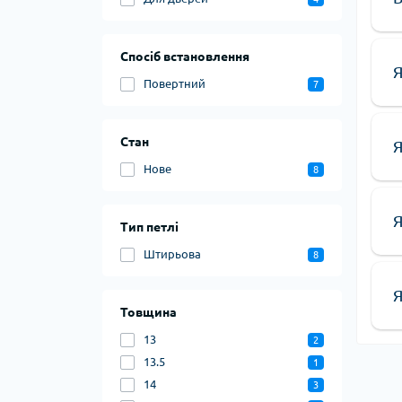
Спосіб встановлення
Я
Повертний
7
Стан
Я
Нове
8
Я
Тип петлі
Штирьова
8
Я
Товщина
13
2
13.5
1
14
3