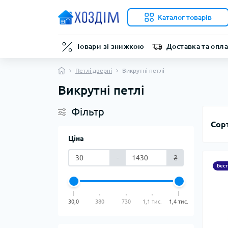
Каталог товарів
Товари зі знижкою
Доставка та опла
Петлі дверні
Викрутні петлі
Викрутні петлі
Фільтр
Сор
Ціна
-
₴
Бес
30,0
380
730
1,1 тис.
1,4 тис.