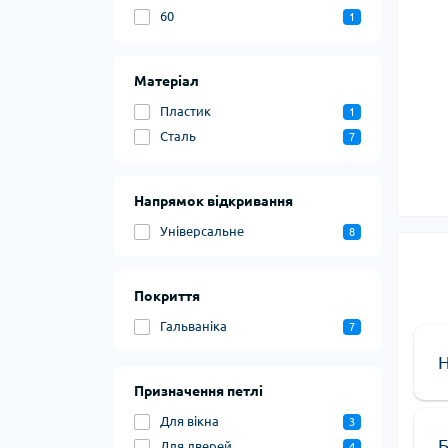
60
1
Матеріал
Пластик
1
Сталь
7
Напрямок відкривання
Універсальне
8
Покриття
Гальваніка
7
Н
Призначення петлі
Для вікна
3
Б
Для дверей
4