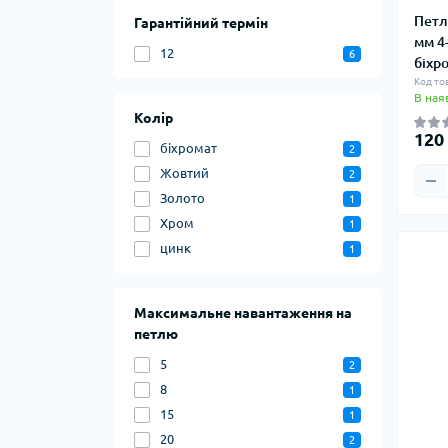
Петл
Гарантійний термін
мм 4
12
6
біхр
Код то
В ная
Колір
120
біхромат
2
Жовтий
2
Золото
1
Хром
1
цинк
1
Максимальне навантаження на
петлю
5
2
8
1
15
1
20
2