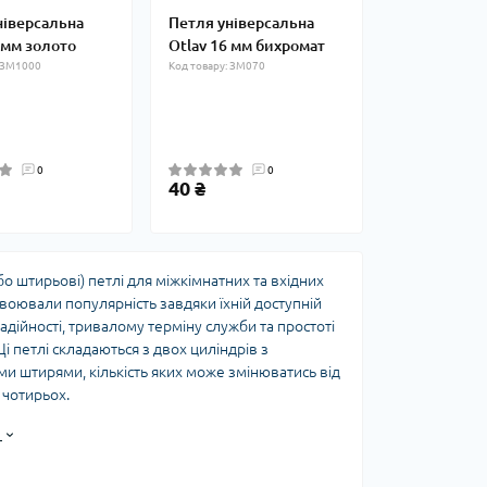
ніверсальна
Петля універсальна
 мм золото
Otlav 16 мм бихромат
: ЗМ1000
Код товару: ЗМ070
0
0
40 ₴
бо штирьові) петлі для міжкімнатних та вхідних
воювали популярність завдяки їхній доступній
надійності, тривалому терміну служби та простоті
і петлі складаються з двох циліндрів з
и штирями, кількість яких може змінюватись від
 чотирьох.
фікація вертових петель
и
ція вертових петель
залежить від кількості