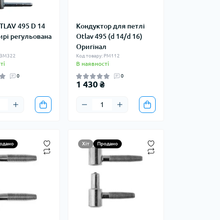
TLAV 495 D 14
Кондуктор для петлі
ирі регульована
Otlav 495 (d 14/d 16)
Оригінал
: ЗМ322
Код товару: РМ112
ті
В наявності
0
0
1 430 ₴
одано
Хіт
Продано