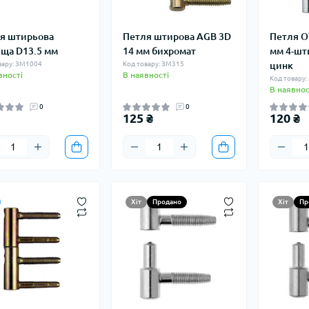
я штирьова
Петля штирова AGB 3D
Петля O
ща D13.5 мм
14 мм бихромат
мм 4-шт
вару: ЗМ1004
Код товару: ЗМ315
цинк
вності
В наявності
Код товару
В наявнос
0
0
125 ₴
120 ₴
Хіт
Продано
Хіт
Пр