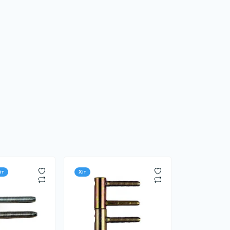
іт
Хіт