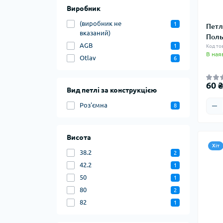
Виробник
(виробник не
1
Петл
вказаний)
Поль
AGB
1
Код то
В ная
Otlav
6
60 ₴
Вид петлі за конструкцією
Роз'ємна
8
Висота
Хіт
38.2
2
42.2
1
50
1
80
2
82
1