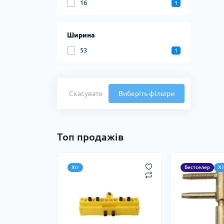
16
1
Ширина
53
1
Скасувати
Виберіть фільтри
Топ продажів
Хіт
Бестселер
Хі