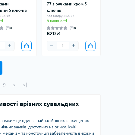
ками
77 з ручками хром 5
вий 5 ключів
ключів
 ЗВ2705
Код товару: ЗВ2704
ті
В наявності
0
0
820 ₴
9
>
>|
вості врізних сувальдних
 замки – це один із найнадійніших і захищених
нічних замків, доступних на ринку. Їхній
й механізм та конструкція забезпечують високий