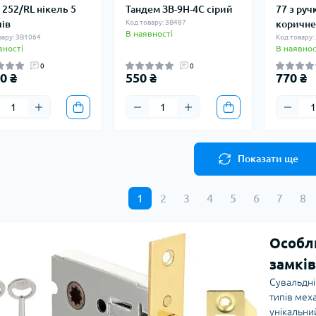
 252/RL нікель 5
Тандем ЗВ-9Н-4С сірий
77 з руч
ів
Код товару: ЗВ487
коричне
В наявності
вару: ЗВ1064
Код товару:
вності
В наявнос
0
0
0 ₴
550 ₴
770 ₴
Показати ще
1
2
3
4
5
6
7
8
Особли
замків
Сувальдні
типів меха
унікальни