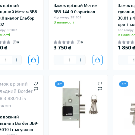
к врізний
Замок врізний Метем
Замок в
льдний Метем ЗВ8
ЗВ9 144.0.0 оригінал
сувальд
0.0 аналог Ельбор
Код товару: ЗВ1008
30.01 з
В наявності
.02
оригіна
вару: ЗВ1006
Код товару:
вності
В наявнос
0
0
0 ₴
3 750 ₴
1 850 
Хіт
Хіт
к врізний
льдний Border ЗВ9-
88010 із засувкою