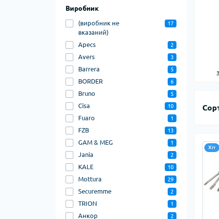
Виробник
(виробник не
17
вказаний)
Apecs
2
Avers
3
Barrera
5
BORDER
6
Bruno
5
Cisa
10
Сор
Fuaro
1
FZB
13
GAM & MEG
1
Хіт
Jania
2
KALE
10
Mottura
29
Securemme
2
TRION
1
Анкор
2