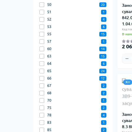
50
Замо
20
сува
51
1
842.
52
4
1.04
53
6
Код то
55
В ная
15
57
1
2 06
60
14
63
15
64
6
65
24
66
12
Хіт
67
2
68
2
70
1
75
2
Замо
78
4
сува
83
1
8.3 
85
2