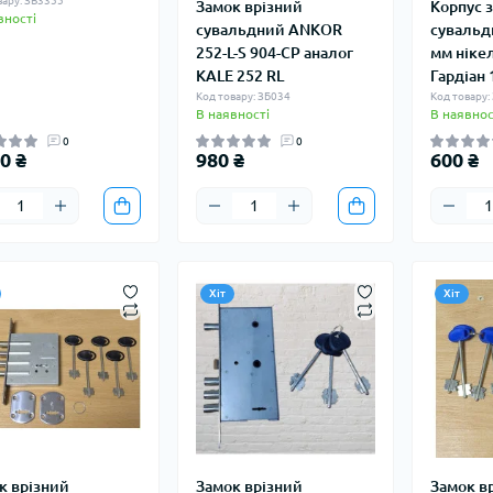
вару: ЗВ3355
Замок врізний
Корпус 
вності
сувальдний ANKOR
сувальд
252-L-S 904-CP аналог
мм ніке
KALE 252 RL
Гардіан 
Код товару: ЗБ034
Код товару:
В наявності
В наявнос
0
0
0 ₴
980 ₴
600 ₴
Хіт
Хіт
к врізний
Замок врізний
Замок в