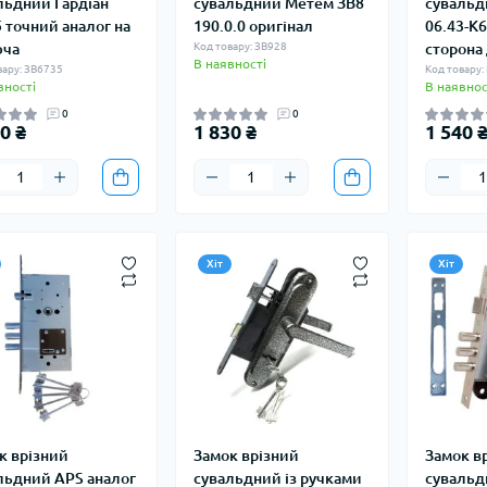
льдний Гардіан
сувальдний Метем ЗВ8
сувальд
5 точний аналог на
190.0.0 оригінал
06.43-K6
юча
Код товару: ЗВ928
сторона 
В наявності
вару: ЗВ6735
Код товару
вності
В наявнос
0
0
0 ₴
1 830 ₴
1 540 
Хіт
Хіт
к врізний
Замок врізний
Замок в
льдний APS аналог
сувальдний із ручками
сувальд