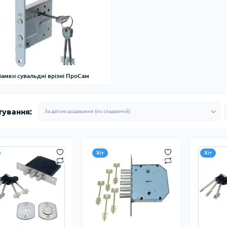
Замки сувальдні врізні ПроСам
тування:
Хіт
Хіт