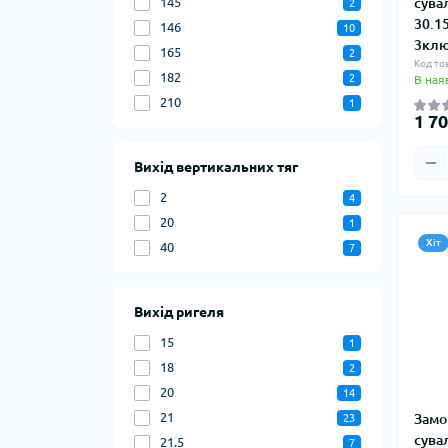
145
сува
2
30.1
146
10
3кл
165
2
Код то
182
2
В ная
210
1
1 70
Вихід вертикальних тяг
2
4
20
1
Хіт
40
7
Вихід ригеля
15
1
18
2
20
14
21
Замо
23
сува
21.5
7