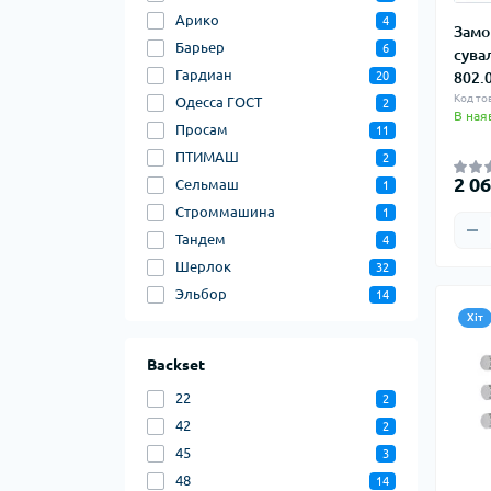
Арико
4
Замо
Барьер
6
сува
Гардиан
20
802.
Код то
Одесса ГОСТ
2
В ная
Просам
11
ПТИМАШ
2
2 06
Сельмаш
1
Строммашина
1
Тандем
4
Шерлок
32
Эльбор
14
Хіт
Backset
22
2
42
2
45
3
48
14