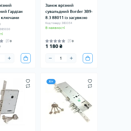
різний
Замок врізний
ний Гардіан
сувальдний Border ЗВ9-
 4 ключами
8.3 88011 із засувкою
л
Код товару: ЗВ3354
В наявності
 ЗВ5030
ті
0
0
₴
1 180 ₴
Хіт