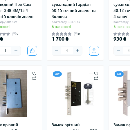
льдний Про-Сам
сувальдний Гардіан
сувальд
er ЗВ8-8М/15 4-
50.15 точний аналог на
30.12 то
лі 5 ключів аналог
3ключа
4 ключі
вару: ЗВ1259
Код товару: ЗВ67355
Код товару:
вності
В наявності
В наявнос
0
0
 ₴
1 700 ₴
930 ₴
Хіт
Хіт
к врізний
Замок врізний
Замок в