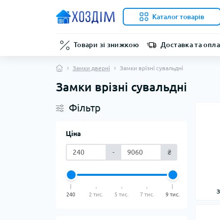
Каталог товарів
Товари зі знижкою
Доставка та опла
Замки дверні
Замки врізні сувальдні
Замки врізні сувальдні
Фільтр
Ціна
-
₴
З
240
2 тис.
5 тис.
7 тис.
9 тис.