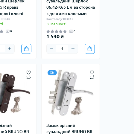
ний Шерлок
сувальдний Шерлок
5 R права
06.42-K65 L ліва сторона
довгі ключі
з довгими ключами
: ШЗ044
Код товару: ШЗ045
ті
В наявності
0
0
₴
1 540 ₴
Хіт
різний
Замок врізний
ний BRUNO BR-
сувальдний BRUNO BR-