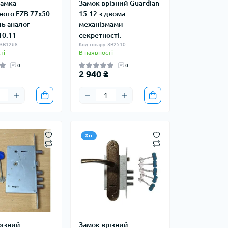
замка
Замок врізний Guardian
ного FZB 77х50
15.12 з двома
ль аналог
механізмами
10.11
секретності.
 ЗВ1268
Код товару: ЗВ2510
ті
В наявності
0
0
2 940 ₴
Хіт
різний
Замок врізний