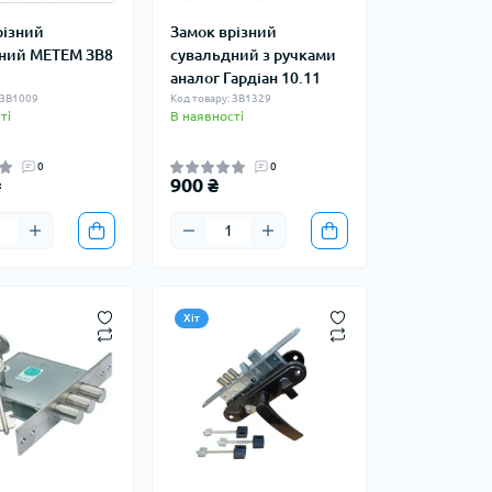
різний
Замок врізний
ний МЕТЕМ ЗВ8
сувальдний з ручками
аналог Гардіан 10.11
 ЗВ1009
Код товару: ЗВ1329
ті
В наявності
0
0
₴
900 ₴
Хіт