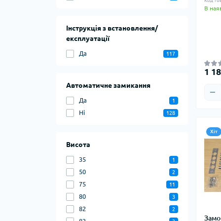
Код то
В ная
Інструкція з встановлення/
експлуатації
Да
117
1 18
Автоматичне замикання
Да
1
Ні
128
Хіт
Висота
35
1
50
2
75
11
80
3
82
2
Замо