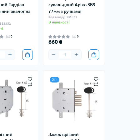
ний Гардіан
сувальдний Аріко ЗВ9
чний аналог на
77мм з ручками
Код товару: ЗВ1021
В наявності
 ЗВ3352
ті
0
0
660 ₴
Хіт
різний
Замок врізний