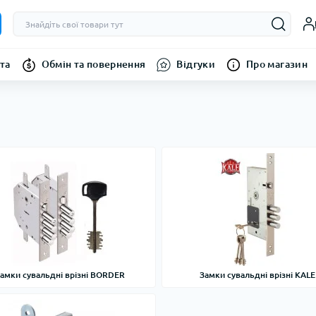
та
Обмін та повернення
Відгуки
Про магазин
амки сувальдні врізні BORDER
Замки сувальдні врізні KALE