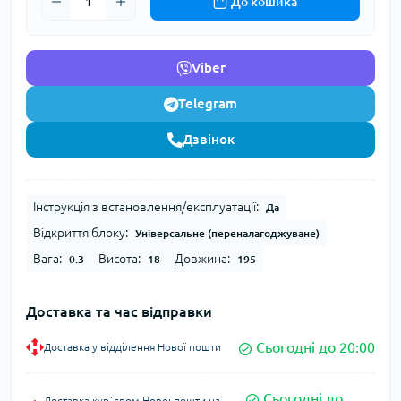
До кошика
Viber
Telegram
Дзвінок
Інструкція з встановлення/експлуатації:
Да
Відкриття блоку:
Універсальне (переналагоджуване)
Вага:
Висота:
Довжина:
0.3
18
195
Доставка та час відправки
Сьогодні до 20:00
Доставка у відділення Нової пошти
Сьогодні до
Доставка кур`єром Нової пошти на