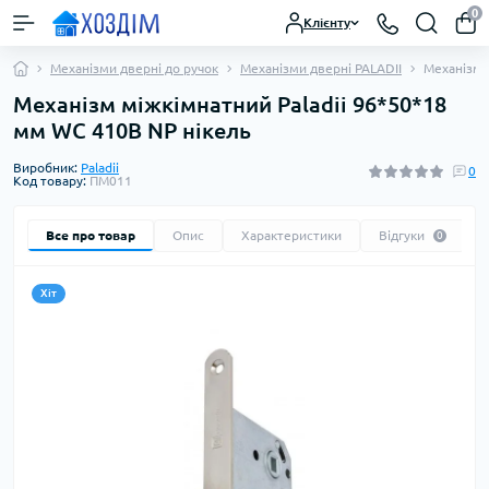
0
Клієнту
Механізми дверні до ручок
Механізми дверні PALADII
Механізм 
Механізм міжкімнатний Paladii 96*50*18
мм WC 410B NP нікель
Виробник:
Paladii
0
Код товару:
ПМ011
Все про товар
Опис
Характеристики
Відгуки
0
Хіт