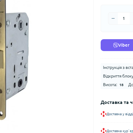
Viber
Інструкція з вс
Відкриття блоку
Висота:
До
18
Доставка та ч
Доставка у від
Доставка кур`є