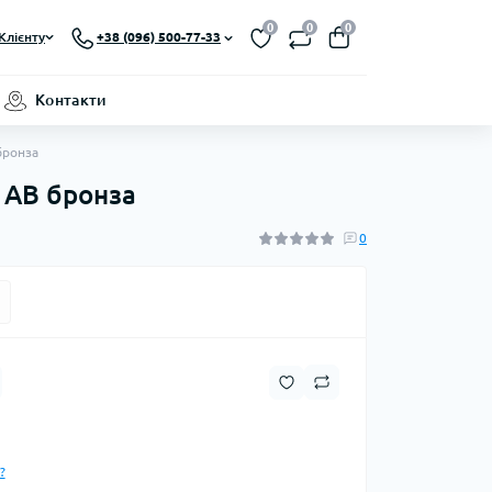
0
0
0
Клієнту
+38 (096) 500-77-33
Контакти
бронза
 AB бронза
0
?