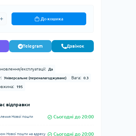
До кошика
Telegram
Дзвінок
тановлення/експлуатації:
Да
:
Вага:
Універсальне (переналагоджуване)
0.3
вжина:
195
ас відправки
Сьогодні до 20:00
ділення Нової пошти
Сьогодні до 20:00
ром Нової пошти на адресу