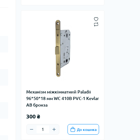
Механізм міжкімнатний Paladii
96*50*18 мм WC 410B PVC-1 Kevlar
AB бронза
300 ₴
До кошика