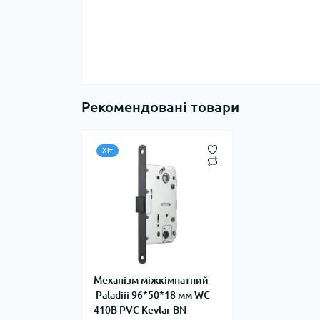
Рекомендовані товари
Хіт
Механізм міжкімнатний
Paladiii 96*50*18 мм WC
410B PVC Kevlar BN