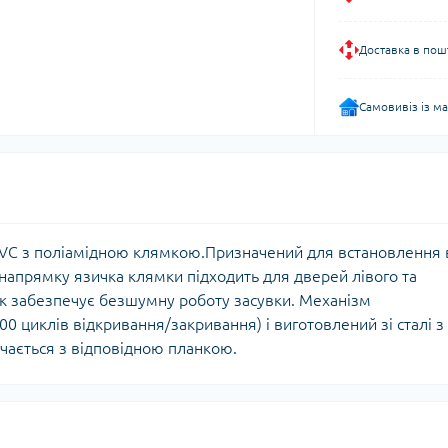
Доставка в пош
Самовивіз із м
PVC з поліамідною клямкою.Призначений для встановлення 
 напрямку язичка клямки підходить для дверей лівого та
ик забезпечує безшумну роботу засувки. Механізм
00 циклів відкривання/закривання) і виготовлений зі сталі з
чається з відповідною планкою.