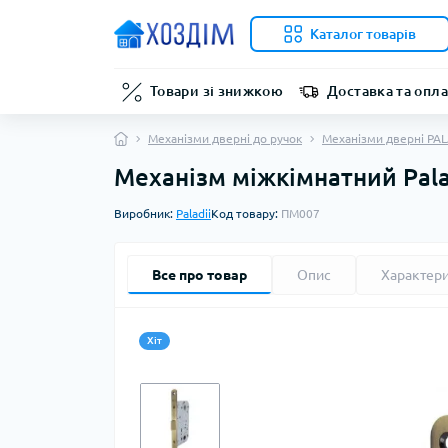
Каталог товарів
Товари зі знижкою
Доставка та опла
Механізми дверні до ручок
Механізми дверні PAL
Механізм міжкімнатний Pala
Виробник:
Paladii
Код товару:
ПМ007
Все про товар
Опис
Характер
Хіт