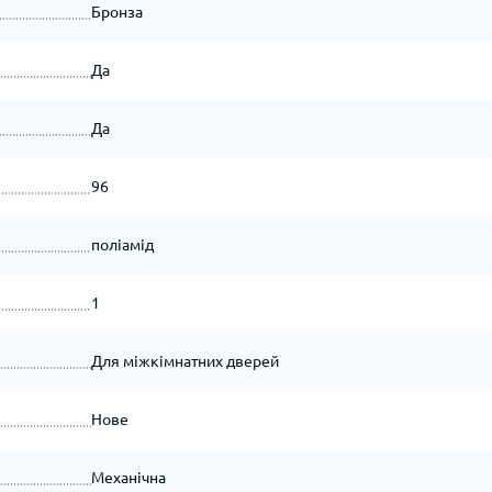
Бронза
Да
Да
96
поліамід
1
Для міжкімнатних дверей
Нове
Механічна