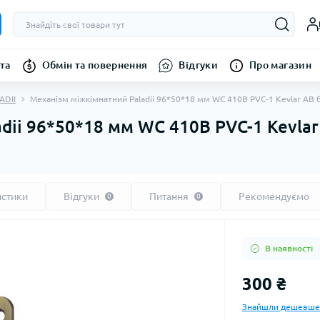
та
Обмін та повернення
Відгуки
Про магазин
ADII
Механізм міжкімнатний Paladii 96*50*18 мм WC 410B PVC-1 Kevlar AB 
dii 96*50*18 мм WC 410B PVC-1 Kevlar
истики
Відгуки
Питання
Рекомендуємо
0
0
В наявності
300 ₴
Знайшли дешевше