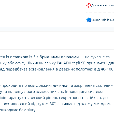
Доставка в пош
Самовивіз із м
тен із вставкою із 5 гібридними ключами
— це сучасне та
ку або офісу. Личинки замку PALADII серії SE призначені дл
ряд передбачає встановлення в дверних полотнах від 40-100
о проходить по всій довжині личинки та закріплена сталевим
 та підвищує його зламостійкість. Інноваційна система
нів гарантують високий рівень секретності та стійкість до
, розташований під кутом 30°, захищає від злому методом
решкоджає бампінгу.