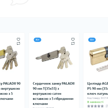
Хіт
Хіт
у PALADII 90
Сердечник замку PALADII
Циліндр AG
 з вертушкою
90 мм Т(35x55) з
PS 90 мм (35
вкою з 5
вертушкою сатен
ключ латун
ключами
вставкою з 5 гібридними
Код товару: ЗСС1
В наявності
ключами