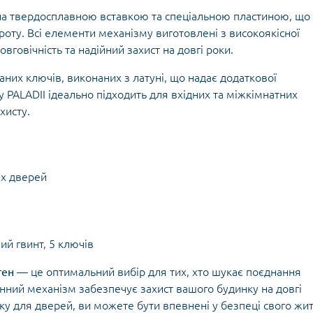
на твердосплавною вставкою та спеціальною пластиною, що
оту. Всі елементи механізму виготовлені з високоякісної
довговічність та надійний захист на довгі роки.
их ключів, виконаних з латуні, що надає додаткової
ку PALADII ідеально підходить для вхідних та міжкімнатних
хисту.
их дверей
ий гвинт, 5 ключів
тен
— це оптимальний вибір для тих, хто шукає поєднання
тунний механізм забезпечує захист вашого будинку на довгі
у для дверей, ви можете бути впевнені у безпеці свого жит