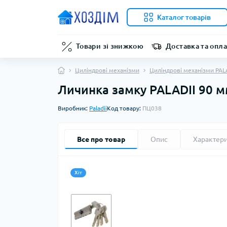
Каталог товарів
Товари зі знижкою
Доставка та опла
Циліндрові механізми
Циліндрові механізми PAL
Личинка замку PALADII 90 м
Виробник:
Paladii
Код товару:
ПЦ038
Все про товар
Опис
Характер
Хіт