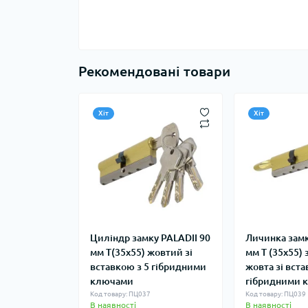
Рекомендовані товари
Хіт
Хіт
Циліндр замку PALADII 90
Личинка замк
мм Т(35x55) жовтий зі
мм Т (35x55)
вставкою з 5 гібридними
жовта зі вста
ключами
гібридними 
Код товару: ПЦ037
Код товару: ПЦ039
В наявності
В наявності