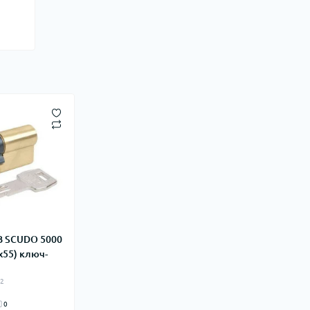
B SCUDO 5000
x55) ключ-
ь
42
0