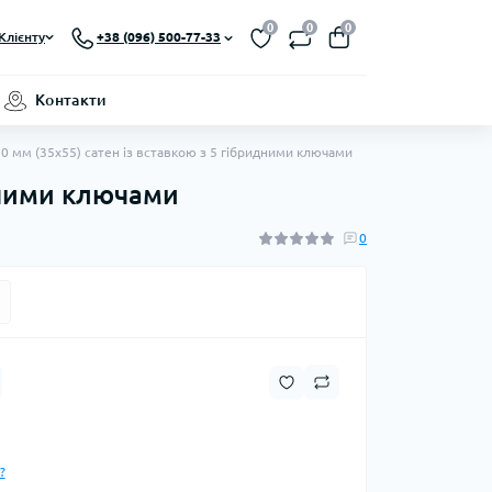
0
0
0
Клієнту
+38 (096) 500-77-33
Контакти
90 мм (35x55) сатен із вставкою з 5 гібридними ключами
идними ключами
0
?