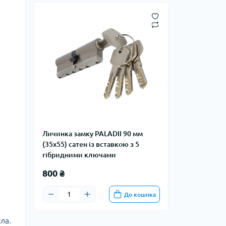
Личинка замку PALADII 90 мм
(35x55) сатен із вставкою з 5
гібридними ключами
800 ₴
До кошика
ла.