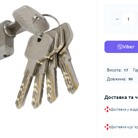
Viber
Висота:
Га
17
Довжина:
90
Доставка та ч
Доставка у від
Доставка кур`є