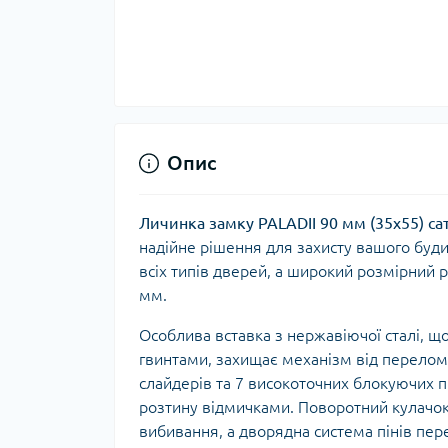
Опис
Личинка замку PALADII 90 мм (35x55) са
надійне рішення для захисту вашого будин
всіх типів дверей, а широкий розмірний 
мм.
Особлива вставка з нержавіючої сталі, щ
гвинтами, захищає механізм від перелому
слайдерів та 7 високоточних блокуючих пі
розтину відмичками. Поворотний кулачок
вибивання, а дворядна система пінів пе