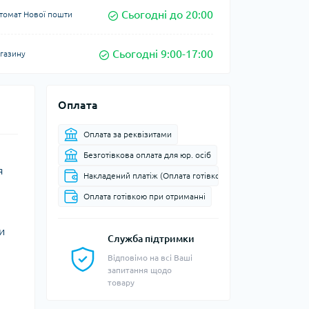
Сьогодні до 20:00
томат Нової пошти
Сьогодні 9:00-17:00
агазину
Оплата
Оплата за реквізитами
Безготівкова оплата для юр. осіб
я
Накладений платіж (Оплата готівкою при доставці до від
Оплата готівкою при отриманні
и
Служба підтримки
Відповімо на всі Ваші
запитання щодо
товару