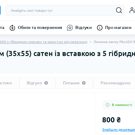
та
Обмін та повернення
Відгуки
Про магазин
ADII з гібридним ключем та захистом від перелому
Личинка замку PALADII 
м (35x55) сатен із вставкою з 5 гібр
истики
Відгуки
Питання
Рекомендуємо
0
0
В наявності
800 ₴
Знайшли дешевше