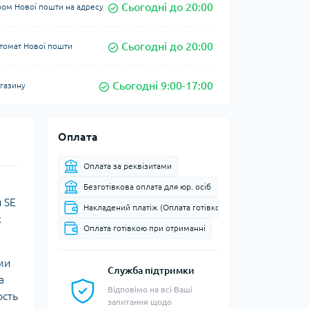
Сьогодні до 20:00
ром Нової пошти на адресу
Сьогодні до 20:00
томат Нової пошти
Сьогодні 9:00-17:00
агазину
Оплата
Оплата за реквізитами
Безготівкова оплата для юр. осіб
 SE
Накладений платіж (Оплата готівкою при доставці до від
х
Оплата готівкою при отриманні
ми
Служба підтримки
а
Відповімо на всі Ваші
ость
запитання щодо