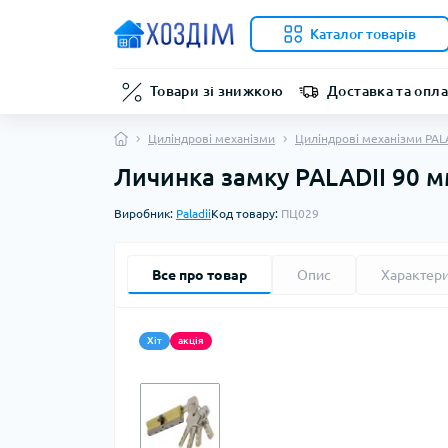
Каталог товарів
Товари зі знижкою
Доставка та опла
Циліндрові механізми
Циліндрові механізми PAL
Личинка замку PALADII 90 м
Виробник:
Paladii
Код товару:
ПЦ029
Все про товар
Опис
Характер
Хіт
акція