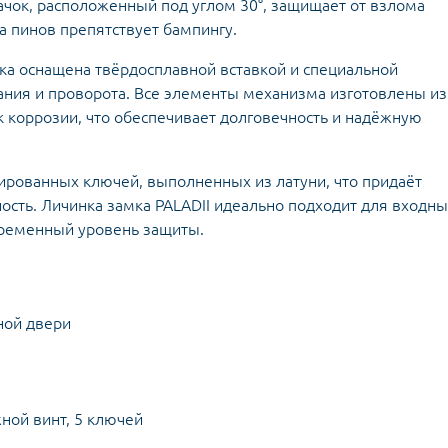
чок, расположенный под углом 30°, защищает от взлома
а пинов препятствует бампингу.
ка оснащена твёрдосплавной вставкой и специальной
ния и проворота. Все элементы механизма изготовлены из
к коррозии, что обеспечивает долговечность и надёжную
рованных ключей, выполненных из латуни, что придаёт
сть. Личинка замка PALADII идеально подходит для входны
ременный уровень защиты.
ной двери
ной винт, 5 ключей