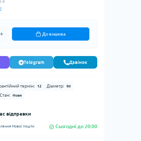
6 ₴
?
До кошика
Telegram
Дзвінок
рантійний термін:
Діаметр:
12
90
Стан:
Нове
ас відправки
Сьогодні до 20:00
ділення Нової пошти