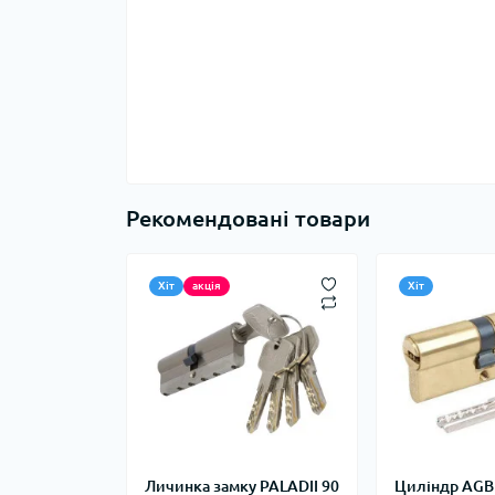
Рекомендовані товари
Хіт
акція
Хіт
Личинка замку PALADII 90
Циліндр AGB