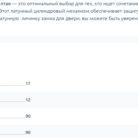
елтая
— это оптимальный выбор для тех, кто ищет сочетани
. Этот латунный цилиндровый механизм обеспечивает защит
латунную личинку замка для двери, вы можете быть уверен
17
12
90
90