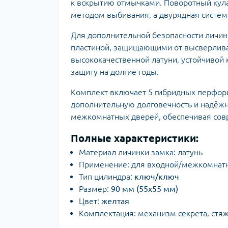
к вскрытию отмычками. Поворотный кула
методом выбивания, а двурядная систем
Для дополнительной безопасности личин
пластиной, защищающими от высверлива
высококачественной латуни, устойчивой 
защиту на долгие годы.
Комплект включает 5 гибридных перфори
дополнительную долговечность и надёжно
межкомнатных дверей, обеспечивая сов
Полные характеристики:
Материал личинки замка: латунь
Применение: для входной/межкомнат
Тип цилиндра:
ключ/ключ
Размер:
90 мм (55x55 мм)
Цвет:
желтая
Комплектация: механизм секрета, стяж