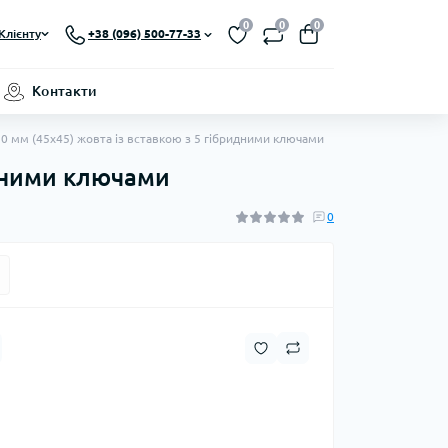
0
0
0
Клієнту
+38 (096) 500-77-33
Контакти
90 мм (45x45) жовта із вставкою з 5 гібридними ключами
идними ключами
0