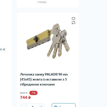
товару
х и
Личинка замку PALADII 90 мм
(45x45) жовта із вставкою з 5
гібридними ключами
800 ₴
-7%
744 ₴