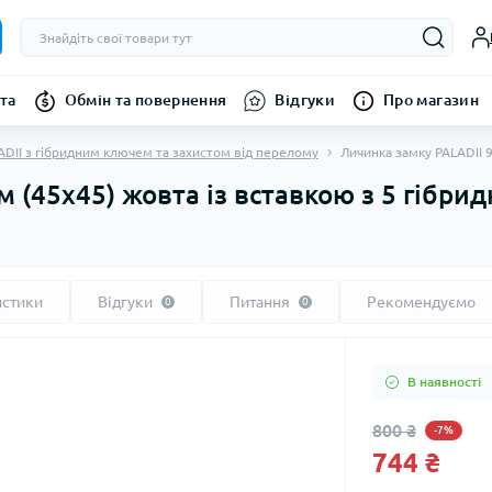
та
Обмін та повернення
Відгуки
Про магазин
ADII з гібридним ключем та захистом від перелому
Личинка замку PALADII 
м (45x45) жовта із вставкою з 5 гібр
истики
Відгуки
Питання
Рекомендуємо
0
0
В наявності
800 ₴
-7%
744 ₴