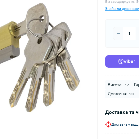
Ви заощаджуєте:
5
Знайшли дешевше
Viber
Висота:
Га
17
Довжина:
90
Доставка та ч
Доставка у від