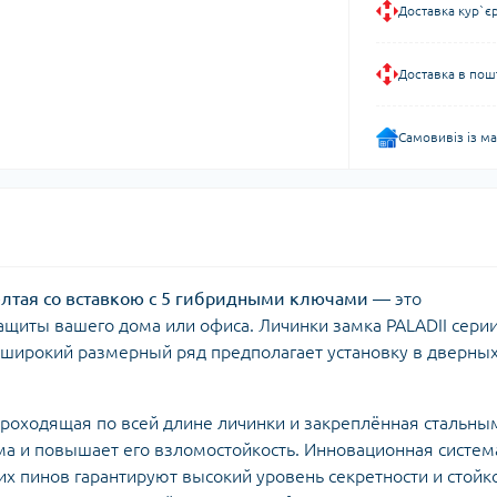
Доставка кур`є
Доставка в пош
Самовивіз із м
желтая со вставкою с 5 гибридными ключами
— это
щиты вашего дома или офиса. Личинки замка PALADII серии
а широкий размерный ряд предполагает установку в дверны
проходящая по всей длине личинки и закреплённая стальны
а и повышает его взломостойкость. Инновационная систем
х пинов гарантируют высокий уровень секретности и стойк