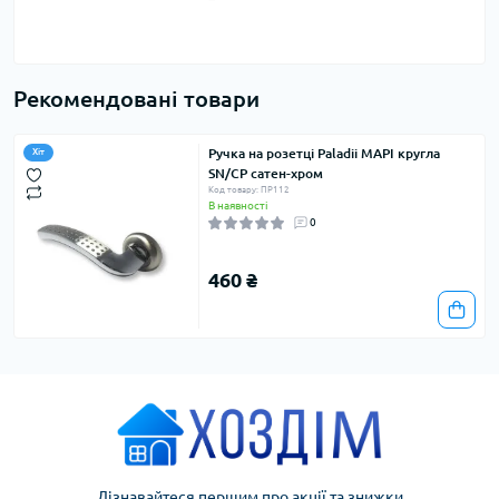
Рекомендовані товари
Ручка на розетці Paladii МАРІ кругла
Хіт
SN/CP сатен-хром
Код товару: ПР112
В наявності
0
460 ₴
Дізнавайтеся першим про акції та знижки