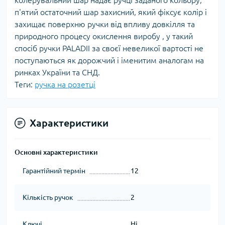
колерувальний шар надає ручці заданого кольору,
п'ятий остаточний шар захисний, який фіксує колір і
захищає поверхню ручки від впливу довкілля та
природного процесу окислення виробу , у такий
спосіб ручки PALADII за своєї невеликої вартості не
поступаються як дорожчий і іменитим аналогам на
ринках України та СНД.
Теги:
ручка на розетці
Характеристики
Основні характеристики
Гарантійний термін
12
Кількість ручок
2
Ключі
Ні