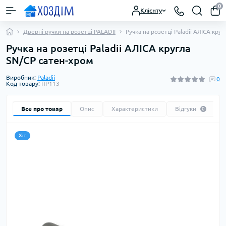
0
Клієнту
Дверні ручки на розетці PALADII
Ручка на розетці Paladii АЛІСА кру
Ручка на розетці Paladii АЛІСА кругла
SN/CP сатен-хром
Виробник:
Paladii
0
Код товару:
ПР113
Все про товар
Опис
Характеристики
Відгуки
0
Хіт