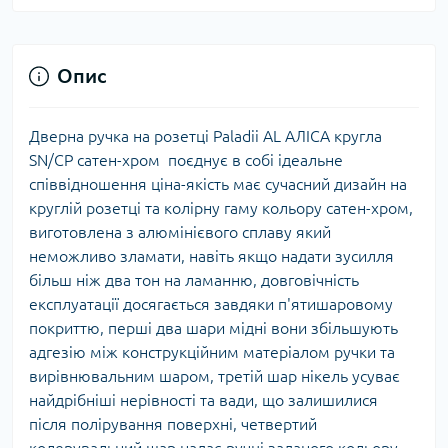
Опис
Дверна ручка на розетці Paladii AL АЛІСА кругла
SN/CP сатен-хром поєднує в собі ідеальне
співвідношення ціна-якість має сучасний дизайн на
круглій розетці та колірну гаму кольору сатен-хром,
виготовлена з алюмінієвого сплаву який
неможливо зламати, навіть якщо надати зусилля
більш ніж два тон на ламанню, довговічність
експлуатації досягається завдяки п'ятишаровому
покриттю, перші два шари мідні вони збільшують
адгезію між конструкційним матеріалом ручки та
вирівнювальним шаром, третій шар нікель усуває
найдрібніші нерівності та вади, що залишилися
після полірування поверхні, четвертий