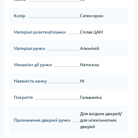
Колір
Сатен-хром
Матеріал розетки/планки
Сплав ЦАМ
Матеріал ручки
Алюміній
Механізм дії ручки
Натискна
Наявність замку
Ні
Покриття
Гальваніка
Для вхідних дверей/
Призначення дверної ручки
для міжкімнатних
дверей