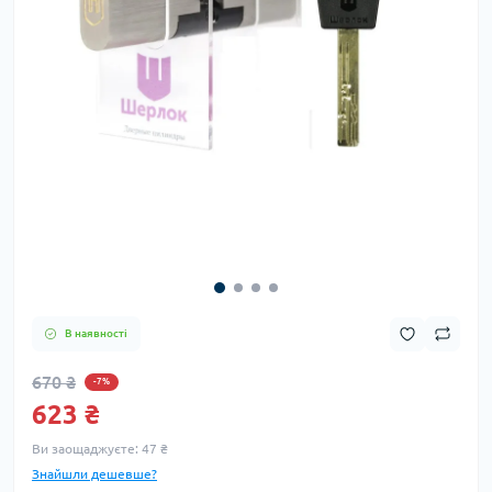
В наявності
670 ₴
-7%
623 ₴
Ви заощаджуєте:
47 ₴
Знайшли дешевше?