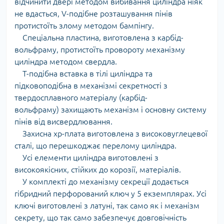
відчинити двері методом вибивання циліндра ніяк
не вдасться, V-подібне розташування пінів
протистоїть злому методом бампінгу.
Спеціальна пластина, виготовлена з карбід-
вольфраму, протистоїть провороту механізму
циліндра методом свердла.
Т-подібна вставка в тілі циліндра та
підковоподібна в механізмі секретності з
твердосплавного матеріалу (карбід-
вольфраму) захищають механізм і основну систему
пінів від висвердлювання.
Захисна хр-плата виготовлена з високовуглецевої
сталі, що перешкоджає перелому циліндра.
Усі елементи циліндра виготовлені з
високоякісних, стійких до корозії, матеріалів.
У комплекті до механізму секреції додається
гібридний перфорований ключ у 5 екземплярах. Усі
ключі виготовлені з латуні, так само як і механізм
секрету, що так само забезпечує довговічність