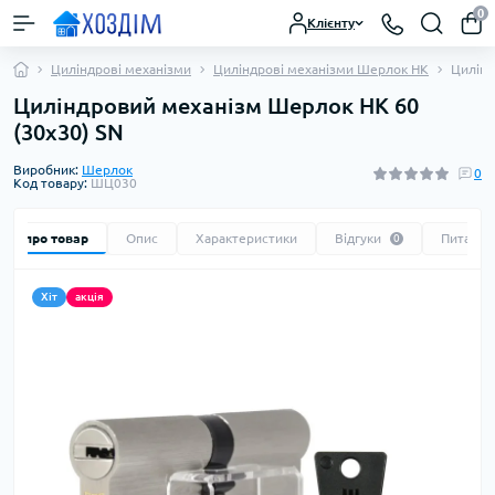
0
Клієнту
Циліндрові механізми
Циліндрові механізми Шерлок HK
Цилінд
Циліндровий механізм Шерлок HK 60
(30х30) SN
Виробник:
Шерлок
0
Код товару:
ШЦ030
Все про товар
Опис
Характеристики
Відгуки
Питання
0
Хіт
акція