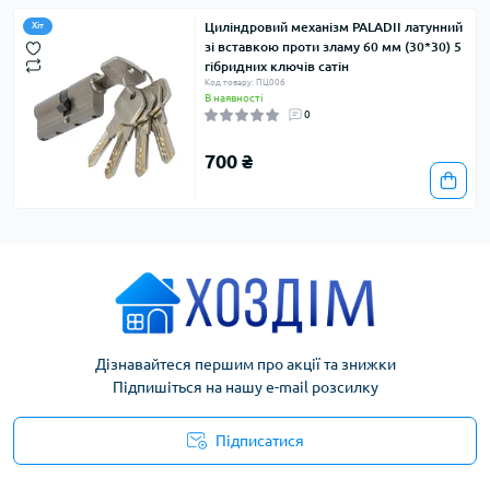
Циліндровий механізм PALADII латунний
Хіт
зі вставкою проти зламу 60 мм (30*30) 5
гібридних ключів сатін
Код товару: ПЦ006
В наявності
0
700 ₴
Дізнавайтеся першим про акції та знижки
Підпишіться на нашу e-mail розсилку
Підписатися
Умови угоди