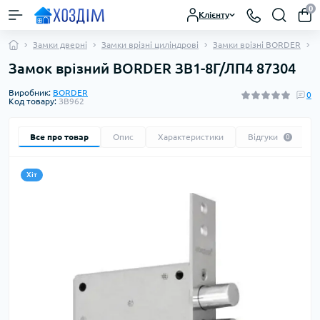
0
Клієнту
Замки дверні
Замки врізні циліндрові
Замки врізні BORDER
З
Замок врізний BORDER ЗВ1-8Г/ЛП4 87304
Виробник:
BORDER
0
Код товару:
ЗВ962
Все про товар
Опис
Характеристики
Відгуки
0
Хіт