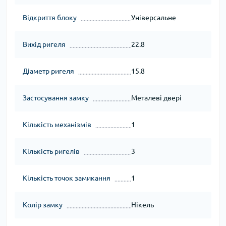
Відкриття блоку
Універсальне
Вихід ригеля
22.8
Діаметр ригеля
15.8
Застосування замку
Металеві двері
Кількість механізмів
1
Кількість ригелів
3
Кількість точок замикання
1
Колір замку
Нікель