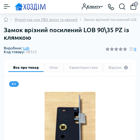
0
Клієнту
Фурнітура для ПВХ вікон та дверей
Замок врізний посилений LOB 
Замок врізний посилений LOB 90\35 PZ із
клямкою
Виробник:
Lob
0
Код товару:
ЗВ525
Все про товар
Опис
Характеристики
Відгуки
0
Хіт