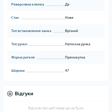
Реверсивна клямка
Да
Стан
Нове
Тип встановлення замка
Врізний
Тип ручки
Натискна ручка
Форма ригеля
Прямокутна
Ширина
47
Відгуки
Відгуків про цей товар ще не було.