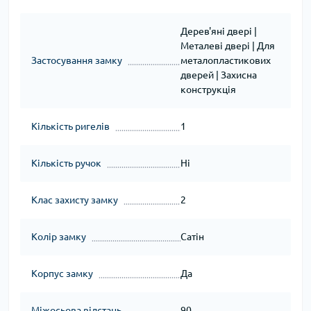
Дерев'яні двері |
Металеві двері | Для
Застосування замку
металопластикових
дверей | Захисна
конструкція
Кількість ригелів
1
Кількість ручок
Ні
Клас захисту замку
2
Колір замку
Сатін
Корпус замку
Да
Міжосьова відстань
90