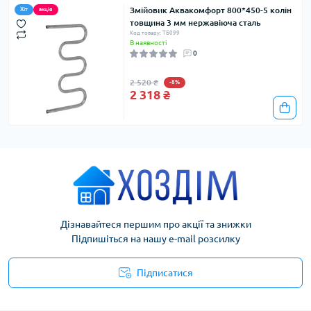
Змійовик Аквакомфорт 800*450-5 колін
Хіт
акція
товщина 3 мм нержавіюча сталь
Код товару: ТБ099
В наявності
0
2 520 ₴
-8%
2 318 ₴
Дізнавайтеся першим про акції та знижки
Підпишіться на нашу e-mail розсилку
Підписатися
Умови угоди