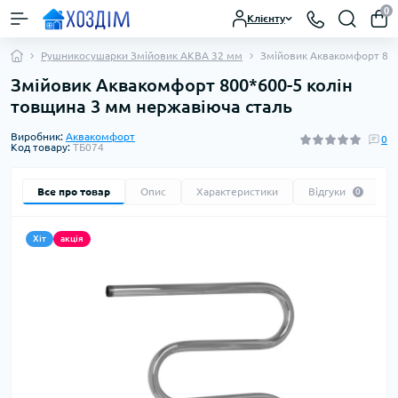
0
Клієнту
Рушникосушарки Змійовик АКВА 32 мм
Змійовик Аквакомфорт 800
Змійовик Аквакомфорт 800*600-5 колін
товщина 3 мм нержавіюча сталь
Виробник:
Аквакомфорт
0
Код товару:
ТБ074
Все про товар
Опис
Характеристики
Відгуки
0
Хіт
акція